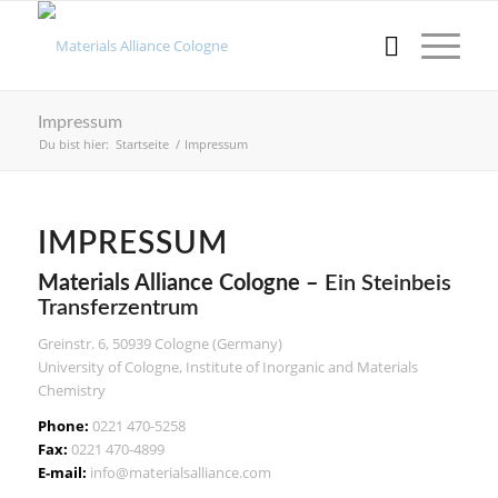
Impressum
Du bist hier:
Startseite
/
Impressum
IMPRESSUM
Materials Alliance Cologne –
Ein Steinbeis
Transferzentrum
Greinstr. 6, 50939 Cologne (Germany)
University of Cologne, Institute of Inorganic and Materials
Chemistry
Phone:
0221 470-5258
Fax:
0221 470-4899
E-mail:
info@materialsalliance.com