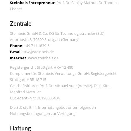
Steinbeis Entrepreneur
: Prof. Dr. Sanjay Mathur, Dr. Thomas
Fischer
Zentrale
Steinbeis GmbH & Co. KG für Technologietransfer (StC)
Adornostr. 8, 70599 Stuttgart (Germany)
Phone
: +49 711 1839-5
E-mail
: stw@steinbeis.de
Internet
: www.steinbeis.de
Registergericht Stuttgart HRA 12 480
Komplementär: Steinbeis Verwaltungs-GmbH, Registergericht
Stuttgart HRB 18 715
Geschäftsführer: Prof. Dr. Michael Auer (Vorsitz), Dipl.-Kfm.
Manfred Mattulat
USt.-Ident.-Nr.: DE190606404
Die StC stellt ihr Internetangebot unter folgenden
Nutzungsbedingungen zur Verfügung:
Haftung